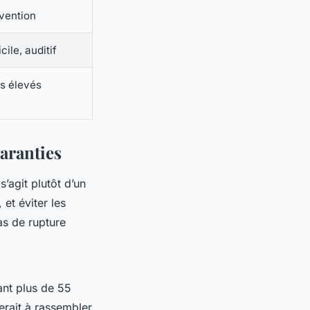
évention
ile, auditif
ts élevés
garanties
s’agit plutôt d’un
 et éviter les
as de rupture
ant plus de 55
erait à rassembler