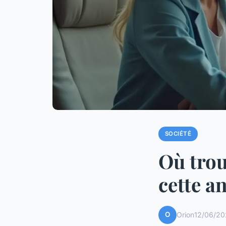
SOCIÉTÉ
Où trou
cette a
O
Orion
12/06/20