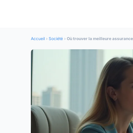
Accueil
›
Société
›
Où trouver la meilleure assurance