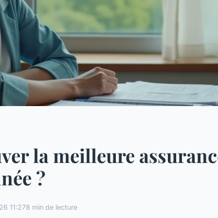
ver la meilleure assuranc
nnée ?
26 11:27
8 min de lecture