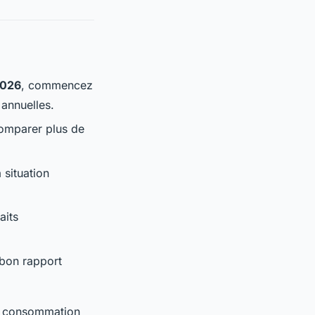
2026
, commencez
 annuelles.
omparer plus de
 situation
aits
 bon rapport
de consommation