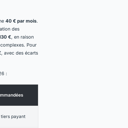
nne
40 € par mois
.
ation des
130 €
, en raison
s complexes. Pour
€
, avec des écarts
26 :
ecommandées
 tiers payant