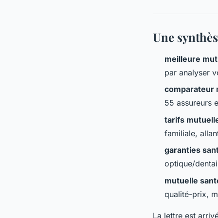
Une synthès
meilleure mut
par analyser v
comparateur 
55 assureurs e
tarifs mutuel
familiale, all
garanties san
optique/dentair
mutuelle sant
qualité-prix, m
La lettre est arr