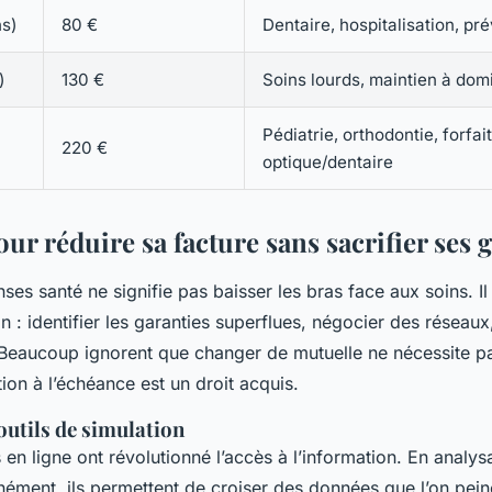
ns)
80 €
Dentaire, hospitalisation, pr
)
130 €
Soins lourds, maintien à domic
Pédiatrie, orthodontie, forfai
220 €
optique/dentaire
our réduire sa facture sans sacrifier ses 
es santé ne signifie pas baisser les bras face aux soins. Il 
on : identifier les garanties superflues, négocier des réseaux,
. Beaucoup ignorent que changer de mutuelle ne nécessite p
ation à l’échéance est un droit acquis.
 outils de simulation
en ligne ont révolutionné l’accès à l’information. En analys
nément, ils permettent de croiser des données que l’on pein