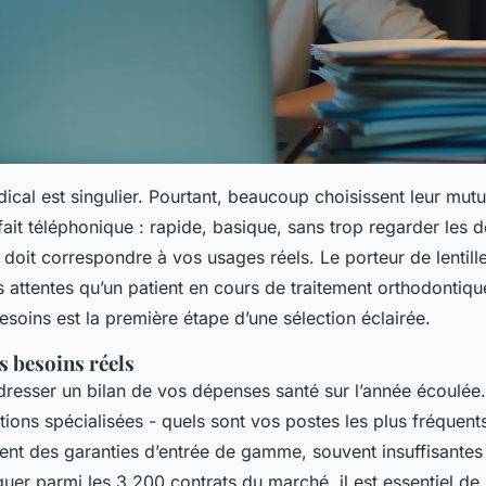
ical est singulier. Pourtant, beaucoup choisissent leur mutu
rfait téléphonique : rapide, basique, sans trop regarder les d
doit correspondre à vos usages réels. Le porteur de lentill
 attentes qu’un patient en cours de traitement orthodontiqu
esoins est la première étape d’une sélection éclairée.
s besoins réels
esser un bilan de vos dépenses santé sur l’année écoulée.
tions spécialisées - quels sont vos postes les plus fréquent
uent des garanties d’entrée de gamme, souvent insuffisantes
uer parmi les 3 200 contrats du marché, il est essentiel de 