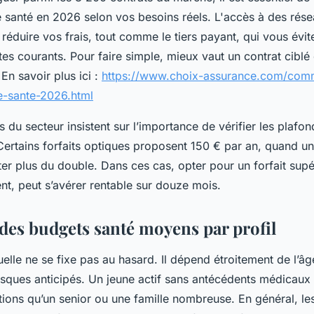
e santé en 2026 selon vos besoins réels. L'accès à des rés
 réduire vos frais, tout comme le tiers payant, qui vous évit
tes courants. Pour faire simple, mieux vaut un contrat cibl
 En savoir plus ici :
https://www.choix-assurance.com/comm
e-sante-2026.html
 du secteur insistent sur l’importance de vérifier les plafo
rtains forfaits optiques proposent 150 € par an, quand un
er plus du double. Dans ces cas, opter pour un forfait sup
t, peut s’avérer rentable sur douze mois.
des budgets santé moyens par profil
elle ne se fixe pas au hasard. Il dépend étroitement de l’âge
 risques anticipés. Un jeune actif sans antécédents médicaux
ions qu’un senior ou une famille nombreuse. En général, le