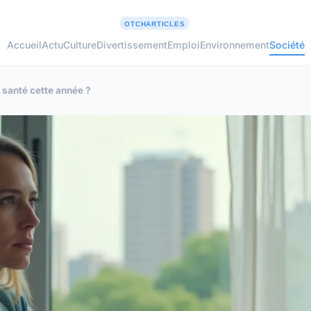
Accueil
Actu
Culture
Divertissement
Emploi
Environnement
Société
 santé cette année ?