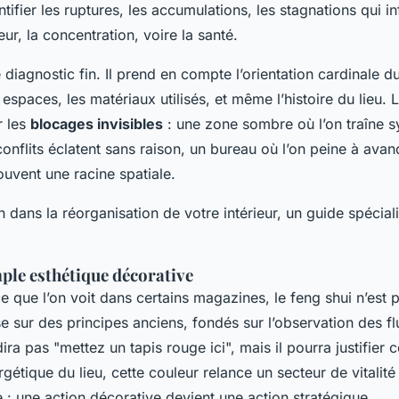
ntifier les ruptures, les accumulations, les stagnations qui i
ur, la concentration, voire la santé.
e diagnostic fin. Il prend en compte l’orientation cardinale d
espaces, les matériaux utilisés, et même l’histoire du lieu. L’
r les
blocages invisibles
: une zone sombre où l’on traîne 
onflits éclatent sans raison, un bureau où l’on peine à avan
vent une racine spatiale.
in dans la réorganisation de votre intérieur, un guide spécial
ple esthétique décorative
e que l’on voit dans certains magazines, le feng shui n’est 
e sur des principes anciens, fondés sur l’observation des fl
ira pas "mettez un tapis rouge ici", mais il pourra justifier c
gétique du lieu, cette couleur relance un secteur de vitalité a
e : une action décorative devient une action stratégique.