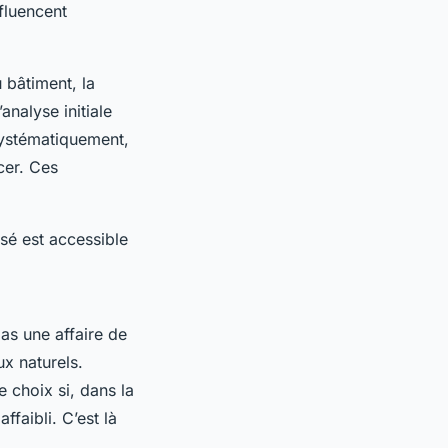
nfluencent
u bâtiment, la
analyse initiale
systématiquement,
cer. Ces
isé est accessible
pas une affaire de
ux naturels.
e choix si, dans la
ffaibli. C’est là