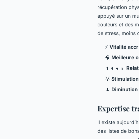
récupération physi
appuyé sur un mur
couleurs et des ma
de stress, moins d
⚡️
Vitalité acc
🧠
Meilleure 
👨‍👩‍👧‍👦
Relat
💡
Stimulation
🧘
Diminution
Expertise tr
Il existe aujourd
des listes de bon