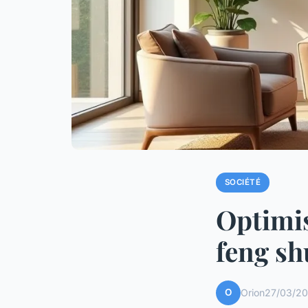
SOCIÉTÉ
Optimis
feng sh
O
Orion
27/03/20