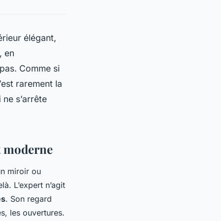
érieur élégant,
, en
" pas. Comme si
’est rarement la
i
ne s’arrête
at moderne
un miroir ou
à. L’expert n’agit
es
. Son regard
es, les ouvertures.