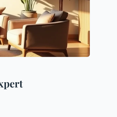
xpert