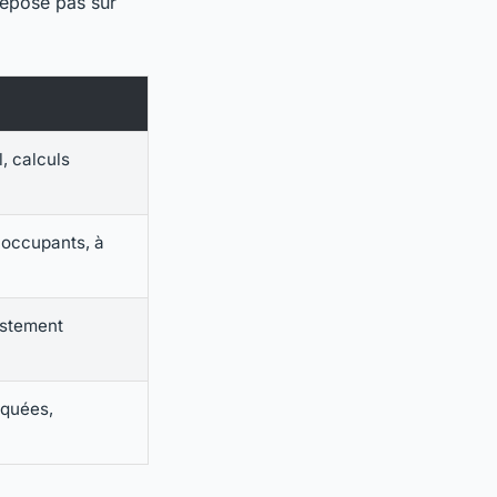
repose pas sur
, calculs
x occupants, à
ustement
oquées,