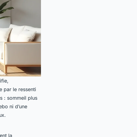
fie,
 par le ressenti
ts : sommeil plus
ebo ni d’une
ux.
ent la