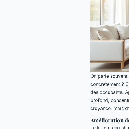
On parle souvent d
concrètement ? C’
des occupants. Ap
profond, concentr
croyance, mais d
Amélioration de
Le lit, en feng sh