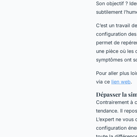
Son objectif ? Ide
subtilement l’hume
C’est un travail d
configuration des 
permet de repére
une pièce où les c
symptômes ont sou
Pour aller plus lo
via ce
lien web
.
Dépasser la sim
Contrairement à c
tendance. Il repos
L’expert ne vous d
configuration éner
toute la différenc