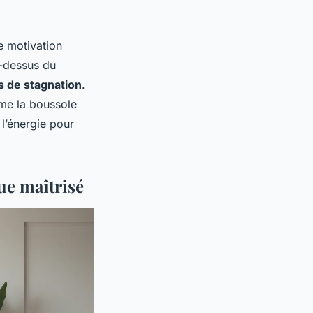
e motivation
u-dessus du
 de stagnation
.
mme la boussole
 l’énergie pour
ue maîtrisé