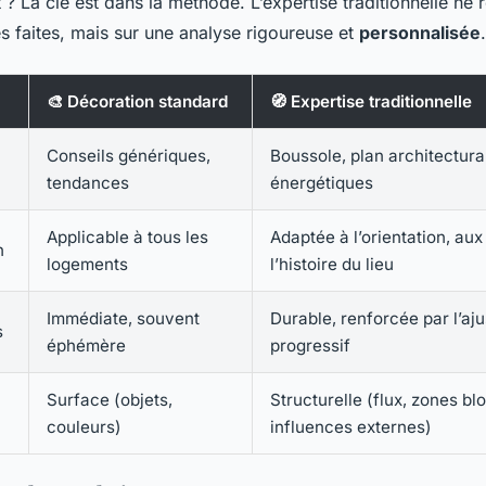
La clé est dans la méthode. L’expertise traditionnelle ne 
es faites, mais sur une analyse rigoureuse et
personnalisée
.
🎨 Décoration standard
🧭 Expertise traditionnelle
Conseils génériques,
Boussole, plan architectural
tendances
énergétiques
Applicable à tous les
Adaptée à l’orientation, au
n
logements
l’histoire du lieu
Immédiate, souvent
Durable, renforcée par l’aj
s
éphémère
progressif
Surface (objets,
Structurelle (flux, zones bl
couleurs)
influences externes)